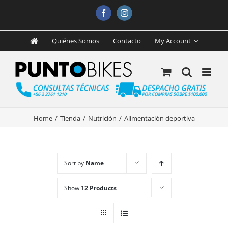
Facebook
Instagram
Quiénes Somos
Contacto
My Account
Home
/
Tienda
/
Nutrición
/
Alimentación deportiva
Sort by
Name
Show
12 Products