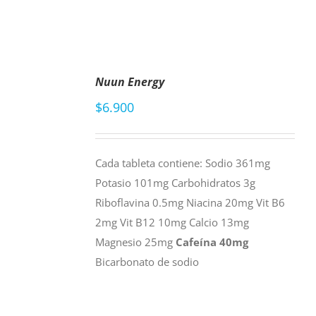
AÑADIR
Nuun Energy
AL
CARRITO
$
6.900
/
DETAILS
Cada tableta contiene: Sodio 361mg
Potasio 101mg Carbohidratos 3g
Riboflavina 0.5mg Niacina 20mg Vit B6
2mg Vit B12 10mg Calcio 13mg
Magnesio 25mg
Cafeína 40mg
Bicarbonato de sodio