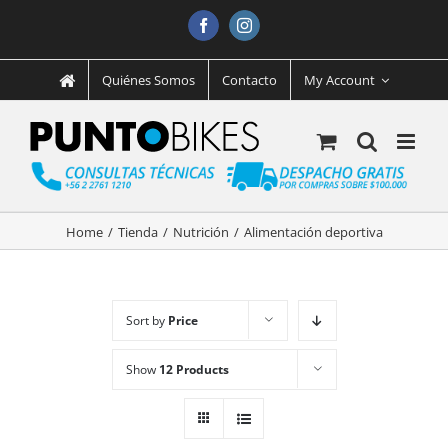
Facebook
Instagram
Quiénes Somos
Contacto
My Account
Home
/
Tienda
/
Nutrición
/
Alimentación deportiva
Sort by
Price
Show
12 Products