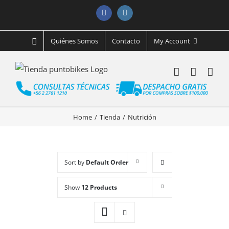
Facebook
Instagram
Quiénes Somos
Contacto
My Account
Home
/
Tienda
/
Nutrición
Sort by
Default Order
Show
12 Products