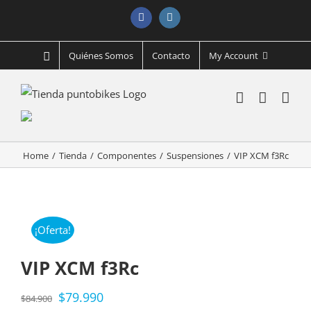
Facebook
Instagram
Quiénes Somos
Contacto
My Account
Home
/
Tienda
/
Componentes
/
Suspensiones
/
VIP XCM f3Rc
¡Oferta!
VIP XCM f3Rc
$
79.990
$
84.900