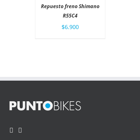
CARRITO
Repuesto freno Shimano
/
DETAILS
R55C4
$
6.900