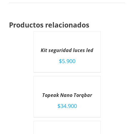
Productos relacionados
AÑADIR
AL
CARRITO
Kit seguridad luces led
/
DETAILS
$
5.900
AÑADIR
AL
CARRITO
Topeak Nano Torqbar
/
DETAILS
$
34.900
AÑADIR
AL