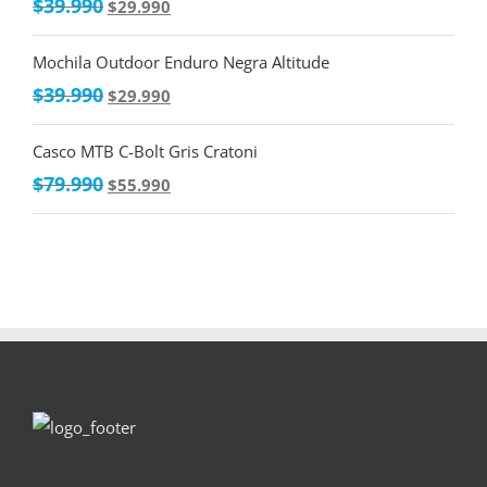
$
39.990
$
29.990
Mochila Outdoor Enduro Negra Altitude
$
39.990
$
29.990
Casco MTB C-Bolt Gris Cratoni
$
79.990
$
55.990