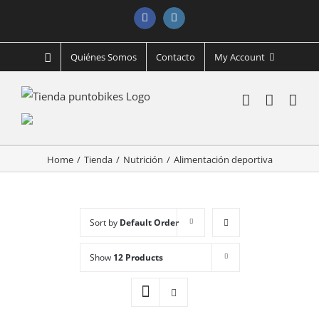
Facebook
Instagram
Quiénes Somos
Contacto
My Account
Home
/
Tienda
/
Nutrición
/
Alimentación deportiva
Sort by
Default Order
Show
12 Products