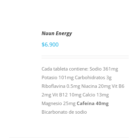
AÑADIR
Nuun Energy
AL
CARRITO
$
6.900
/
DETAILS
Cada tableta contiene: Sodio 361mg
Potasio 101mg Carbohidratos 3g
Riboflavina 0.5mg Niacina 20mg Vit B6
2mg Vit B12 10mg Calcio 13mg
Magnesio 25mg
Cafeína 40mg
Bicarbonato de sodio